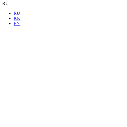
RU
RU
KK
EN