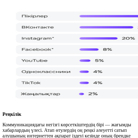
Реңкілік
Коммуникациядағы негізгі көрсеткіштердің бірі — жағымды
хабарлардың үлесі. Атап өтулердің оң реңкі әлеуетті сатып
алушының интернеттен ақпарат іздеуі кезінде оның брендке