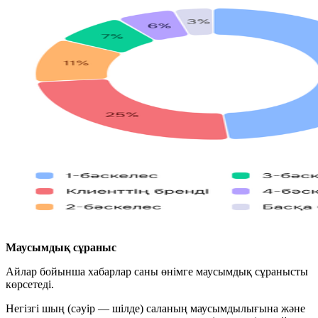
Маусымдық сұраныс
Айлар бойынша хабарлар саны өнімге маусымдық сұранысты
көрсетеді.
Негізгі шың (сәуір — шілде) саланың маусымдылығына және