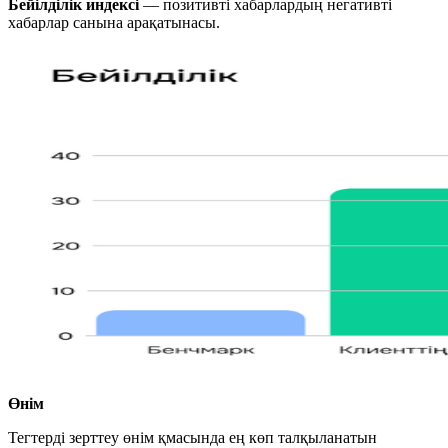
Бейілділік индексі
— позитивті хабарлардың негативті
хабарлар санына арақатынасы.
Өнім
Тегтерді зерттеу өнім қмасында ең көп талқыланатын