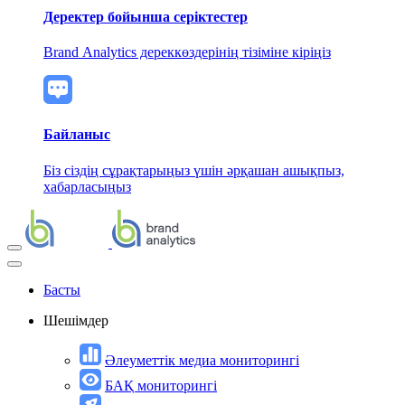
Деректер бойынша серіктестер
Brand Analytics дереккөздерінің тізіміне кіріңіз
Байланыс
Біз сіздің сұрақтарыңыз үшін әрқашан ашықпыз,
хабарласыңыз
Басты
Шешімдер
Әлеуметтік медиа мониторингі
БАҚ мониторингі