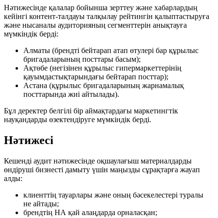
Нәтижесінде қалалар бойынша зерттеу және хабарлардың
кейінгі контент-талдауы талқылау рейтингін қалыптастыруға
және нысаналы аудиторияның сегменттерін анықтауға
мүмкіндік берді:
Алматы (брендті бейтарап атап өтулері бар құрылыс
бригадаларының посттары басым);
Ақтөбе (негізінен құрылыс гипермаркеттерінің
қауымдастықтарындағы бейтарап посттар);
Астана (құрылыс бригадаларының жарнамалық
посттарында жиі айтылады).
Бұл деректер белгілі бір аймақтардағы маркетингтік
науқандарды өзектендіруге мүмкіндік берді.
Нәтижесі
Кешенді аудит нәтижесінде оқшаулағыш материалдарды
өндіруші бизнесті дамыту үшін маңызды сұрақтарға жауап
алды:
клиенттің тауарлары және оның бәсекелестері туралы
не айтады;
брендтің НА қай алаңдарда орналасқан;