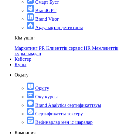
Смарт Буст
BrandGPT
Brand Visor
Ақаулықтар детекторы
Кім үшін:
Маркетинг
PR
Клиенттік сервис
HR
Мемлекеттік
құрылымдар
Кейстер
Құны
Оқыту
Оқыту
Оқу курсы
Brand Analytics сертификаттауы
Сертификатты тексеру
Вебинарлар мен іс-шаралар
Компания