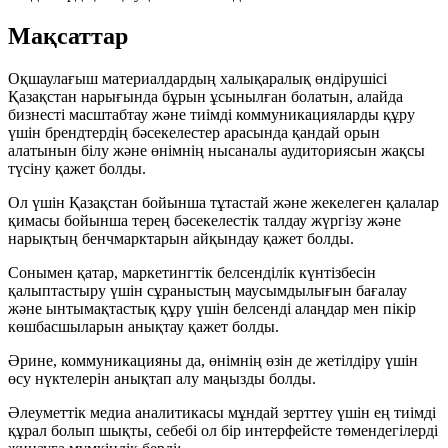
Мақсаттар
Оқшаулағыш материалдардың халықаралық өндірушісі
Қазақстан нарығында бұрын ұсынылған болатын, алайда
бизнесті масштабтау және тиімді коммуникацияларды құру
үшін брендтердің бәсекелестер арасында қандай орын
алатынын білу және өнімнің нысаналы аудиториясын жақсы
түсіну қажет болды.
Ол үшін Қазақстан бойынша тұтастай және жекелеген қалалар
қимасы бойынша терең бәсекелестік талдау жүргізу және
нарықтың бенчмарктарын айқындау қажет болды.
Сонымен қатар, маркетингтік белсенділік күнтізбесін
қалыптастыру үшін сұраныстың маусымдылығын бағалау
және ынтымақтастық құру үшін белсенді алаңдар мен пікір
көшбасшыларын анықтау қажет болды.
Әрине, коммуникацияны да, өнімнің өзін де жетілдіру үшін
өсу нүктелерін анықтап алу маңызды болды.
Әлеуметтік медиа аналитикасы мұндай зерттеу үшін ең тиімді
құрал болып шықты, себебі ол бір интерфейсте төмендегілерді