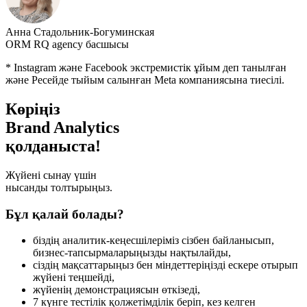
Анна Стадольник-Богуминская
ORM RQ agency басшысы
* Instagram және Facebook экстремистік ұйым деп танылған
және Ресейде тыйым салынған Meta компаниясына тиесілі.
Көріңіз
Brand Analytics
қолданыста!
Жүйені сынау үшін
нысанды толтырыңыз.
Бұл қалай болады?
біздің аналитик-кеңесшілеріміз сізбен байланысып,
бизнес-тапсырмаларыңызды нақтылайды,
сіздің мақсаттарыңыз бен міндеттеріңізді ескере отырып
жүйені теңшейді,
жүйенің демонстрациясын өткізеді,
7 күнге тестілік қолжетімділік беріп, кез келген