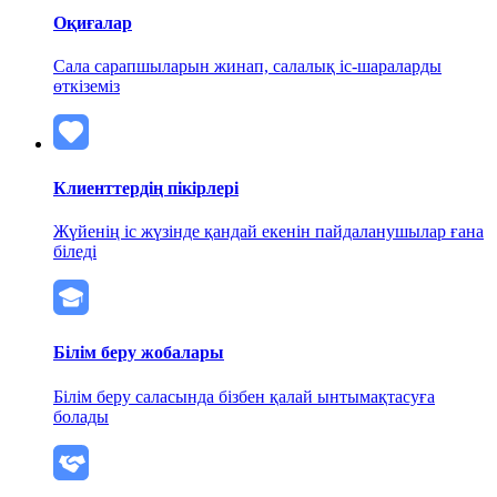
Оқиғалар
Сала сарапшыларын жинап, салалық іс-шараларды
өткіземіз
Клиенттердің пікірлері
Жүйенің іс жүзінде қандай екенін пайдаланушылар ғана
біледі
Білім беру жобалары
Білім беру саласында бізбен қалай ынтымақтасуға
болады