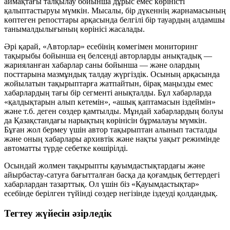
аймақтағы талқылау бойынша дұрыс емес көріністі
қалыптастыруы мүмкін. Мысалы, бір дүкеннің жарнамасының
көптеген репосттары арқасында белгілі бір тауардың алдамшы
танымалдылығының көрінісі жасалады.
Әрі қарай, «Авторлар» есебінің көмегімен мониторинг
тақырыбы бойынша ең белсенді авторларды анықтадық —
жарияланған хабарлар саны бойынша — және олардың
посттарына мазмұндық талдау жүргіздік. Осының арқасында
жойылатын тақырыптарға жатпайтын, бірақ маңызды емес
хабарлардың тағы бір сегменті анықталды. Бұл хабарларда
«қалдықтарын алып кетемін», «ашық қаптамасын іздеймін»
және т.б. деген сөздер қамтылды. Мұндай хабарлардың болуы
да Қазақстандағы нарықтың көрінісін бұрмалауы мүмкін.
Бұған жол бермеу үшін автор тақырыптан алынып тасталды
және оның хабарлары архивтік және нақты уақыт режимінде
автоматты түрде себетке көшірілді.
Осындай жолмен тақырыпты қауымдастықтардағы және
айырбастау-сатуға бағытталған басқа да қоғамдық беттердегі
хабарлардан тазарттық. Ол үшін біз «Қауымдастықтар»
есебінде берілген түйінді сөздер негізінде іздеуді қолдандық.
Тегтеу жүйесін әзірледік