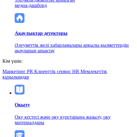
медиа-дашборд
Ақаулықтар детекторы
Әлеуметтік желі хабарламалары арқылы қызметтердің
ақауларын анықтау
Кім үшін:
Маркетинг
PR
Клиенттік сервис
HR
Мемлекеттік
құрылымдар
Оқыту
Оқу кестесі және оқу курстарына жазылу, оқу
материалдары