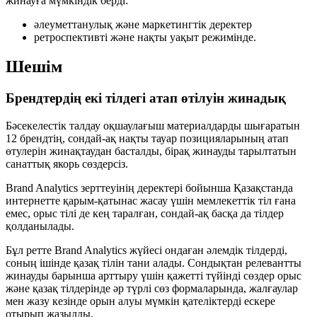
жинауға мүмкіндік берді:
әлеуметтанулық және маркетингтік деректер
ретроспективті және нақты уақыт режимінде.
Шешім
Брендтердің екі тілдегі атап өтілуін жинадық
Бәсекелестік талдау оқшаулағыш материалдарды шығаратын
12 брендтің, сондай-ақ нақты тауар позицияларының атап
өтулерін жинақтаудан басталды, бірақ жинауды тарылтатын
санаттық якорь сөздерсіз.
Brand Analytics зерттеуінің деректері бойынша Қазақстанда
интернетте қарым-қатынас жасау үшін мемлекеттік тіл ғана
емес, орыс тілі де кең таралған, сондай-ақ басқа да тілдер
қолданылады.
Бұл ретте Brand Analytics жүйесі ондаған әлемдік тілдерді,
соның ішінде қазақ тілін тани алады. Сондықтан релевантты
жинауды барынша арттыру үшін қажетті түйінді сөздер орыс
және қазақ тілдерінде әр түрлі сөз формаларында, жалғаулар
мен жазу кезінде орын алуы мүмкін қателіктерді ескере
отырып жазылды.