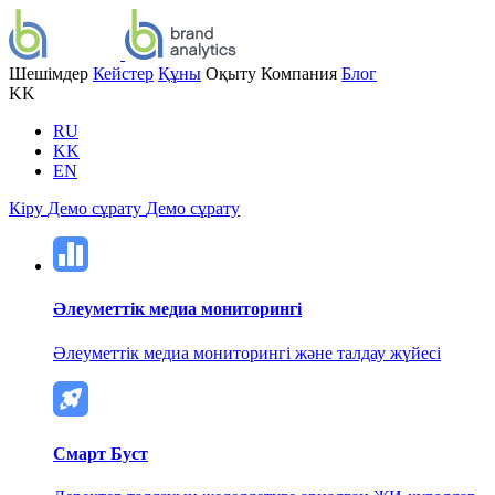
Шешімдер
Кейстер
Құны
Оқыту
Компания
Блог
KK
RU
KK
EN
Кіру
Демо сұрату
Демо сұрату
Әлеуметтік медиа мониторингі
Әлеуметтік медиа мониторингі және талдау жүйесі
Смарт Буст