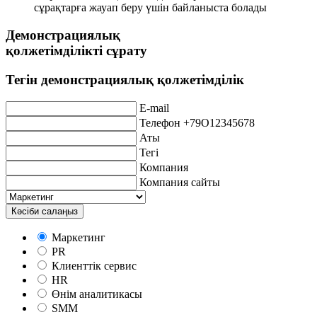
сұрақтарға жауап беру үшін байланыста болады
Демонстрациялық
қолжетімділікті сұрату
Тегін демонстрациялық қолжетімділік
E-mail
Телефон +79O12345678
Аты
Тегі
Компания
Компания сайты
Кәсіби салаңыз
Маркетинг
PR
Клиенттік сервис
HR
Өнім аналитикасы
SMM