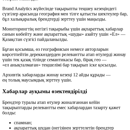
Brand Analytics жүйесінде тақырыпты теңшеу кезеңіндегі
сүзгілер арасында география мен тілге қатысты шектеулер бар,
бұл халықаралық брендтерді зерттеу үшін маңызды.
Мониторингтің негізгі тақырыбы үшін ақпараттық хабарлар
санын көбейту және ақпараттық «шуды» азайту үшін «Ел» —
Қазақстан сүзгісі пайдаланылды.
Бұған қосымша, өз географиясын немесе авторларын
көрсетпейтін дереккөздерден релевантты атап өтулерді жинау
үшін тек қазақ тілінде семантикасы бар, бірақ гео —
«ел анықталмаған» теңшелімі бар тақырып іске қосылды.
Архивтік хабарларды жинау кезеңі 12 айды құрады —
ең толық маусымдық зерттеу үшін.
Хабарлар ауқымы өзектендірілді
Брендтер туралы атап өтулер жиналғаннан кейін
тақырыптарды релевантты емес хабарлардан тазарту қажет
болды:
спамнан;
ақпараттық шудан (негізінен зерттелетін брендтер