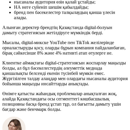
нысаналы аудитория өзін қалай ұстайды;
НА неге сүйеніп шешім қабылдайды;
бренд пен бәсекелестер талқылаудың қанша үлесін
алады.
Алынған деректер брендтің Қазақстанда digital-болуын
дамыту стратегиясын жетілдіруге мүмкіндік берді.
Мысалы, digital-микске YouTube пен TikTok желілерінде
орналастыруды қосу, оларды бұрын компания пайдаланбаған,
бірақ сәйкесінше 8% және 4% нативті атап өтулерге ие.
Клиентке аймақтағы digital-стратегиясын жоспарлау маңызды
болды, ал бұл бәсекелестердің әлеуметтік медиада
қаншалықты белсенді екенін түсінбей мүмкін емес.
Жүргізілген талдау алаңдар мен олардағы нысаналы аудитория
бойынша маңызды инсайттарды анықтады.
Өнімге қатысты жаһандық проблемалар анықталған жоқ,
алайда Қазақстандағы осы сегменттегі көшбасшылық
позицияны басқа бренд ұстап тұр, ол бағытты дамыту үшін
бағдар және бенчмарк болды.