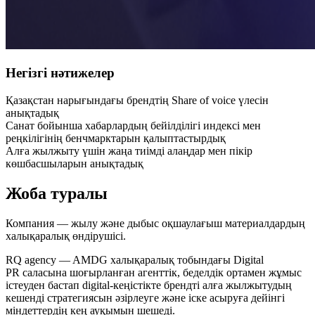
Негізгі нәтижелер
Қазақстан нарығындағы брендтің Share of voice үлесін
анықтадық
Санат бойынша хабарлардың бейілділігі индексі мен
реңкілігінің бенчмарктарын қалыптастырдық
Алға жылжыту үшін жаңа тиімді алаңдар мен пікір
көшбасшыларын анықтадық
Жоба туралы
Компания — жылу және дыбыс оқшаулағыш материалдардың
халықаралық өндірушісі.
RQ agency — AMDG халықаралық тобындағы Digital
PR саласына шоғырланған агенттік, беделдік ортамен жұмыс
істеуден бастап digital-кеңістікте брендті алға жылжытудың
кешенді стратегиясын әзірлеуге және іске асыруға дейінгі
міндеттердің кең ауқымын шешеді.