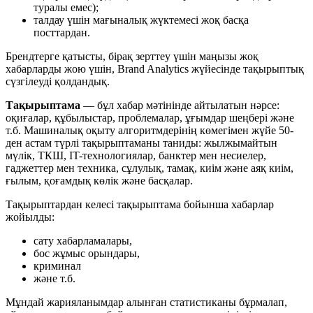
туралы емес);
талдау үшін мағыналық жүктемесі жоқ басқа
посттардан.
Брендтерге қатысты, бірақ зерттеу үшін маңызы жоқ
хабарларды жою үшін, Brand Analytics жүйесінде тақырыптық
сүзгілеуді қолдандық.
Тақырыптама
— бұл хабар мәтінінде айтылатын нәрсе:
оқиғалар, құбылыстар, проблемалар, ұғымдар шеңбері және
т.б. Машиналық оқыту алгоритмдерінің көмегімен жүйе 50-
ден астам түрлі тақырыптаманы таниды: жылжымайтын
мүлік, ТКШ, IT-технологиялар, банктер мен несиелер,
гаджеттер мен техника, сұлулық, тамақ, киім және аяқ киім,
ғылым, қоғамдық көлік және басқалар.
Тақырыптардан келесі тақырыптама бойынша хабарлар
жойылды:
сату хабарламалары,
бос жұмыс орындары,
криминал
және т.б.
Мұндай жарияланымдар алынған статистиканы бұрмалап,