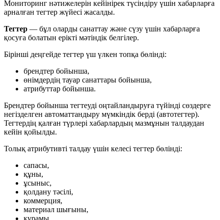
Мониторинг нәтижелерін кейінірек түсіндіру үшін хабарларға
арналған тегтер жүйесі жасалды.
Тегтер
— бұл оларды санаттау және сүзу үшін хабарларға
қосуға болатын ерікті мәтіндік белгілер.
Бірінші деңгейде тегтер үш үлкен топқа бөлінді:
брендтер бойынша,
өнімдердің тауар санаттары бойынша,
атрибуттар бойынша.
Брендтер бойынша тегтеуді оңтайландыруға түйінді сөздерге
негізделген автоматтандыру мүмкіндік берді (автотегтер).
Тегтердің қалған түрлері хабарлардың мазмұнын талдаудан
кейін қойылды.
Толық атрибутивті талдау үшін келесі тегтер бөлінді:
сапасы,
құны,
ұсыныс,
қолдану тәсілі,
коммерция,
материал шығыны,
құрамы.