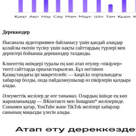
Дереккөздер
Нысаналы аудиториямен байланысу үшін қандай алаңдар
қолайлы екенін түсіну үшін нақты сайттардың түрлері мен
деректері бойынша дереккөздер талданды.
Клиенттің өнімдері туралы ең көп атап өтулер «пікірлер»
типті сайттарда орналастырылған. Бұл негізінен
Қазақстандағы ірі макретплейс — kaspi.kz порталындағы
хабарлар болды, онда пайдаланушылар өз пікірлерін қалдыра
алады.
Әлеуметтік желілер де өте танымал. Олардың ішінде ең көп
жарияланымдар — ВКонтакте мен Instagram* желілерінде.
Сонымен қатар, YouTube және TikTok желілері хабарлар
санының маңызды үлесін алады.