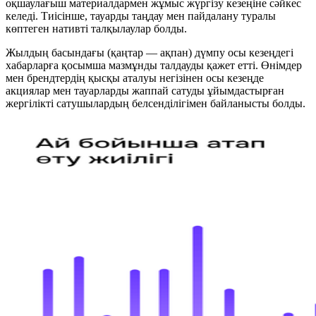
оқшаулағыш материалдармен жұмыс жүргізу кезеңіне сәйкес
келеді. Тиісінше, тауарды таңдау мен пайдалану туралы
көптеген нативті талқылаулар болды.
Жылдың басындағы (қаңтар — ақпан) дүмпу осы кезеңдегі
хабарларға қосымша мазмұнды талдауды қажет етті. Өнімдер
мен брендтердің қысқы аталуы негізінен осы кезеңде
акциялар мен тауарларды жаппай сатуды ұйымдастырған
жергілікті сатушылардың белсенділігімен байланысты болды.