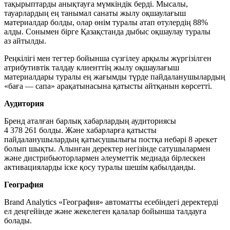
тақырыптарды анықтауға мүмкіндік берді. Мысалы,
тауарлардың ең танымал санаты жылу оқшаулағыш
материалдар болды, олар өнім туралы атап өтулердің 88%
алды. Сонымен бірге Қазақстанда дыбыс оқшаулау туралы
аз айтылды.
Реңкілігі мен тегтер бойынша сүзгілеу арқылы жүргізілген
атрибутивтік талдау клиенттің жылу оқшаулағыш
материалдары туралы ең жағымды түрде пайдаланушылардың
«баға — сапа» арақатынасына қатысты айтқанын көрсетті.
Аудитория
Бренд аталған барлық хабарлардың аудиториясы
4 378 261 болды. Және хабарларға қатысты
пайдаланушылардың қатысушылығы постқа небәрі 8 әрекет
болып шықты. Алынған деректер негізінде сатушылармен
және дистрибьюторлармен әлеуметтік медиада бірлескен
активацияларды іске қосу туралы шешім қабылданды.
География
Brand Analytics «География» автоматты есебіндегі деректерді
ел деңгейінде және жекелеген қалалар бойынша талдауға
болады.