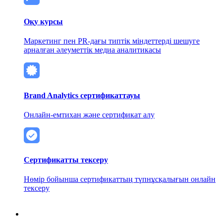
Оқу курсы
Маркетинг пен PR-дағы типтік міндеттерді шешуге
арналған әлеуметтік медиа аналитикасы
Brand Analytics сертификаттауы
Онлайн-емтихан және сертификат алу
Сертификатты тексеру
Нөмір бойынша сертификаттың түпнұсқалығын онлайн
тексеру