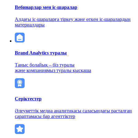
Вебинарлар мен іс-шаралар
Алдағы іс-шараларға тіркеу және өткен іс-шаралардың
материалдары
Brand Analytics туралы
Таныс болайық – біз туралы
және компаниямыз туралы қысқаша
Серіктестер
Әлеуметтік медиа аналитикасы саласындағы расталған
сараптамасы бар агенттіктер