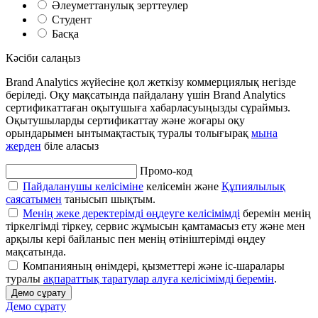
Әлеуметтанулық зерттеулер
Студент
Басқа
Кәсіби салаңыз
Brand Analytics жүйесіне қол жеткізу коммерциялық негізде
беріледі. Оқу мақсатында пайдалану үшін Brand Analytics
сертификаттаған оқытушыға хабарласуыңызды сұраймыз.
Оқытушыларды сертификаттау және жоғары оқу
орындарымен ынтымақтастық туралы толығырақ
мына
жерден
біле аласыз
Промо-код
Пайдаланушы келісіміне
келісемін және
Құпиялылық
саясатымен
танысып шықтым.
Менің жеке деректерімді өңдеуге келісімімді
беремін менің
тіркелгімді тіркеу, сервис жұмысын қамтамасыз ету және мен
арқылы кері байланыс пен менің өтініштерімді өңдеу
мақсатында.
Компанияның өнімдері, қызметтері және іс-шаралары
туралы
ақпараттық таратулар алуға келісімімді беремін
.
Демо сұрату
Демо сұрату