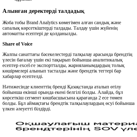
Алынған деректерді талдадық
Жоба тобы Brand Analytics көмегімен алған сандық және
сапалық көрсеткіштерді талдады. Талдау үшін жүйенің
автоматты есептері де қолданылды.
Share of Voice
Жалпы санаттағы бәсекелестерді талқылау арасында брендтің
үлесін бағалау үшін екі тақырып бойынша аналитикалық
есептер excel-ге экспортталды, жарияланымдардың толық
көшірмелері алынып тасталды және брендтік тегтері бар
хабарлар есептелді.
Нәтижесінде клиенттің бренді Қазақстанда аталып өтілу
бойынша екінші орында екені белгілі болды. Алайда, бұл
көрсеткіш сегмент көшбасшысына қарағанда 2 есе төмен
болды. Бұл аймақтағы брендтік талқылаулардың өсуі бойынша
үлкен әлеуетті білдірді.