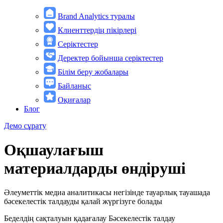
Brand Analytics туралы
Клиенттердің пікірлері
Серіктестер
Деректер бойынша серіктестер
Білім беру жобалары
Байланыс
Оқиғалар
Блог
Демо сұрату
Оқшаулағыш
материалдарды өндіруші
Әлеуметтік медиа аналитикасы негізінде тауарлық тауашада
бәсекелестік талдауды қалай жүргізуге болады
Беделдің сақталуын қадағалау
Бәсекелестік талдау