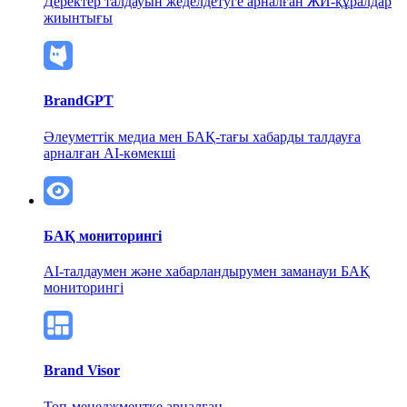
Деректер талдауын жеделдетуге арналған ЖИ-құралдар
жиынтығы
BrandGPT
Әлеуметтік медиа мен БАҚ-тағы хабарды талдауға
арналған AI-көмекші
БАҚ мониторингі
AI-талдаумен және хабарландырумен
заманауи БАҚ
мониторингі
Brand Visor
Топ-менеджментке арналған