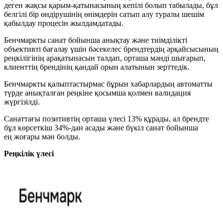
деген жақсы қарым-қатынасының кепілі болып табылады, бұл
белгілі бір өндірушінің өнімдерін сатып алу туралы шешім
қабылдау процесін жылдамдатады.
Бенчмаркты санат бойынша анықтау және тиімділікті
объективті бағалау үшін бәсекелес брендтердің әрқайсысының
реңкілігінің арақатынасын талдап, орташа мәнді шығарып,
клиенттің брендінің қандай орын алатынын зерттедік.
Бенчмаркты қалыптастырмас бұрын хабарлардың автоматты
түрде анықталған реңкіне қосымша қолмен валидация
жүргізілді.
Санаттағы позитивтің орташа үлесі 13% құрады, ал брендте
бұл көрсеткіш 34%-дан асады және бүкіл санат бойынша
ең жоғары мән болды.
Реңкілік үлесі