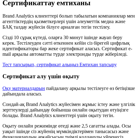
Сертификаттау емтиханы
Brand Analytics клиенттері болып табылатын компаниялар мен
агенттіктердің қызметкерлері үшін әлеуметтік медиа және
БАҚ талдау жүйесін білуге арналған тегін тестілеу.
Сізді 10 сұрақ күтеді, оларға 30 минут ішінде жауап беру
керек. Тестілеуден сәтті өткеннен кейін сіз бірегей цифрлық
идентификаторы бар жеке сертификат аласыз. Сертификат e-
mail арқылы автоматты түрде электронды түрде жіберіледі.
Тест тапсырып, сертификат алыңыз
Емтихан тапсыру
Сертификат алу үшін оқыту
Оқу материалдарын
пайдалану арқылы тестілеуге өз бетіңізше
дайындала аласыз.
Сондай-ақ Brand Analytics жүйесімен жұмыс істеу және үлгілік
зерттеулерді дайындау бойынша онлайн оқытудан өтуіңізге
болады. Brand Analytics клиенттері үшін оқыту тегін.
Оқыту онлайн режимінде өтеді және 2,5 сағатты алады. Осы
уақыт ішінде сіз жүйенің мүмкіндіктерімен танысасыз және
функциялардың әрқайсысын тиімді қолдануды үйренесіз.