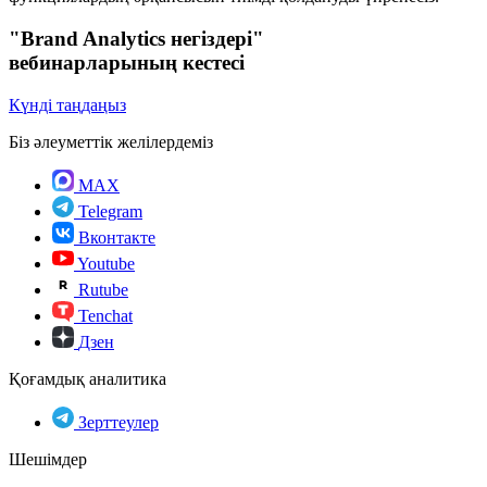
"Brand Analytics негіздері"
вебинарларының кестесі
Күнді таңдаңыз
Біз әлеуметтік желілердеміз
MAX
Telegram
Вконтакте
Youtube
Rutube
Tenchat
Дзен
Қоғамдық аналитика
Зерттеулер
Шешімдер