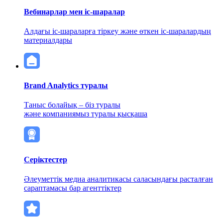
Вебинарлар мен іс-шаралар
Алдағы іс-шараларға тіркеу және өткен іс-шаралардың
материалдары
Brand Analytics туралы
Таныс болайық – біз туралы
және компаниямыз туралы қысқаша
Серіктестер
Әлеуметтік медиа аналитикасы саласындағы расталған
сараптамасы бар агенттіктер