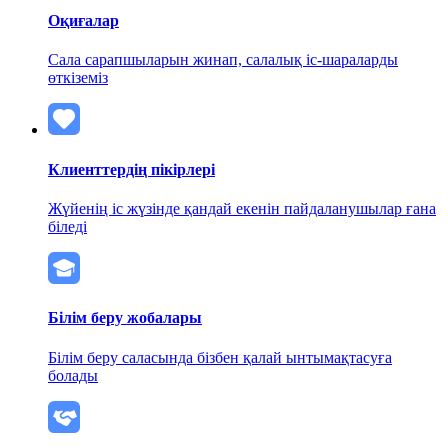
Оқиғалар
Сала сарапшыларын жинап, салалық іс-шараларды
өткіземіз
Клиенттердің пікірлері
Жүйенің іс жүзінде қандай екенін пайдаланушылар ғана
біледі
Білім беру жобалары
Білім беру саласында бізбен қалай ынтымақтасуға
болады