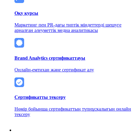
Оқу курсы
Маркетинг пен PR-дағы типтік міндеттерді шешуге
арналған әлеуметтік медиа аналитикасы
Brand Analytics сертификаттауы
Онлайн-емтихан және сертификат алу
Сертификатты тексеру
Нөмір бойынша сертификаттың түпнұсқалығын онлайн
тексеру