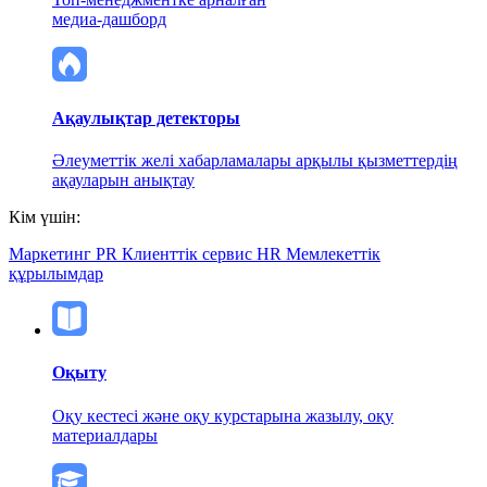
медиа-дашборд
Ақаулықтар детекторы
Әлеуметтік желі хабарламалары арқылы қызметтердің
ақауларын анықтау
Кім үшін:
Маркетинг
PR
Клиенттік сервис
HR
Мемлекеттік
құрылымдар
Оқыту
Оқу кестесі және оқу курстарына жазылу, оқу
материалдары