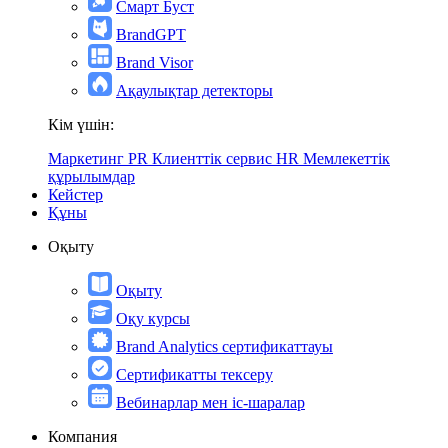
Смарт Буст
BrandGPT
Brand Visor
Ақаулықтар детекторы
Кім үшін:
Маркетинг
PR
Клиенттік сервис
HR
Мемлекеттік
құрылымдар
Кейстер
Құны
Оқыту
Оқыту
Оқу курсы
Brand Analytics сертификаттауы
Сертификатты тексеру
Вебинарлар мен іс-шаралар
Компания