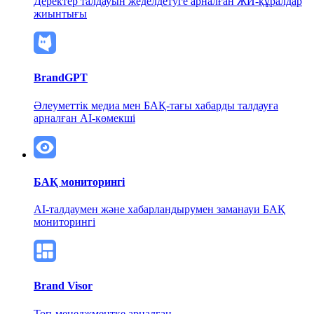
Деректер талдауын жеделдетуге арналған ЖИ-құралдар
жиынтығы
BrandGPT
Әлеуметтік медиа мен БАҚ-тағы хабарды талдауға
арналған AI-көмекші
БАҚ мониторингі
AI-талдаумен және хабарландырумен
заманауи БАҚ
мониторингі
Brand Visor
Топ-менеджментке арналған