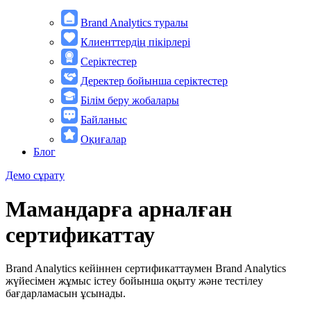
Brand Analytics туралы
Клиенттердің пікірлері
Серіктестер
Деректер бойынша серіктестер
Білім беру жобалары
Байланыс
Оқиғалар
Блог
Демо сұрату
Мамандарға арналған
сертификаттау
Brand Analytics кейіннен сертификаттаумен Brand Analytics
жүйесімен жұмыс істеу бойынша оқыту және тестілеу
бағдарламасын ұсынады.