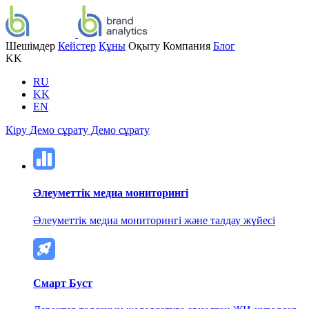
Шешімдер
Кейстер
Құны
Оқыту
Компания
Блог
KK
RU
KK
EN
Кіру
Демо сұрату
Демо сұрату
Әлеуметтік медиа мониторингі
Әлеуметтік медиа мониторингі және талдау жүйесі
Смарт Буст