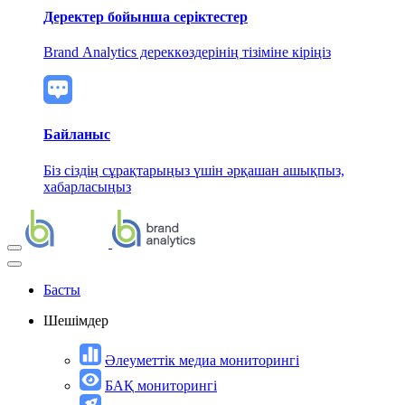
Деректер бойынша серіктестер
Brand Analytics дереккөздерінің тізіміне кіріңіз
Байланыс
Біз сіздің сұрақтарыңыз үшін әрқашан ашықпыз,
хабарласыңыз
Басты
Шешімдер
Әлеуметтік медиа мониторингі
БАҚ мониторингі