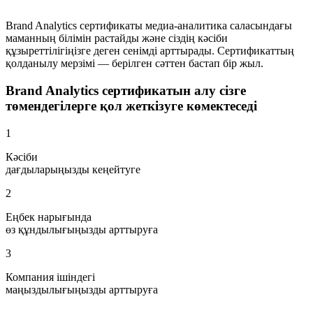
Brand Analytics сертификаты медиа-аналитика саласындағы
маманның білімін растайды және сіздің кәсіби
құзыреттілігіңізге деген сенімді арттырады. Сертификаттың
қолданылу мерзімі — берілген сәттен бастап бір жыл.
Brand Analytics сертификатын алу сізге
төмендегілерге қол жеткізуге көмектеседі
1
Кәсіби
дағдыларыңызды кеңейтуге
2
Еңбек нарығында
өз құндылығыңызды арттыруға
3
Компания ішіндегі
маңыздылығыңызды арттыруға