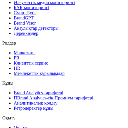
Әлеуметтік медиа мониторингі
БАҚ мониторингі
Смарт Буст
BrandGPT
Brand Visor
Ақаулықтар детекторы
Дереккөздер
Рөлдер
Маркетинг
PR
Клиенттік сервис
HR
Мемлекеттік құрылымдар
Құны
Brand Analytics тарифтері
ПBrand Analytics-тің Премиум тарифтері
Аналитикалық қолдау
Ретродеректер құны
Оқыту
Оқыту