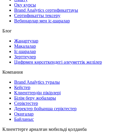
Оқу курсы
Brand Analytics сертификаттауы
Сертификатты тексеру
Вебинарлар мен іс-шаралар
Блог
Жаңартулар
Мақалалар
Іс-шаралар
Зерттеулер
Цифрмен көрсеткендегі әлеуметтік желілер
Компания
Brand Analytics туралы
Кейстер
Клиенттердің пікірлері
Білім беру жобалары
Серіктестер
Деректер бойынша серіктестер
Оқиғалар
Байланыс
Клиенттерге арналған мобильді қолданба