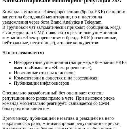
Автоматизировали мониторинг репутации 24/7
Команда компании «Электрорешения» (бренд EKF) не просто
запустила брендовый мониторинг, но и настроила
уведомления через бота Brand Analytics в Telegram.
В групповой чат автоматически приходят сообщения, когда
в соцмедиа или СМИ появляются различные упоминания
компании «Электрорешения» и бренда EKF (позитивные,
нейтральные, негативные), а также конкурентов.
Что отслеживается:
Некорректные упоминания (например, «Компания EKF»
вместо «Компания «Электрорешения»);
Негативные отзывы клиентов;
Комментарии в соцсетях и на геосервисах;
Публикации инфлюенсеров.
Специально разработанный бот оценивает степень
репутационного риска прямо в чате. При высоком риске
команда моментально реагирует: связывается со СМИ,
блогером или клиентом.
Время между публикацией негатива и реакцией на него
сократилось в разы, минимизировав репутационные риски.
Но несмотря на глубокую автоматизацию, выбор подхода